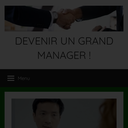
Aller
au
contenu
DEVENIR UN GRAND
MANAGER !
Devenez
un
Menu
GRAND
MANAGER
!