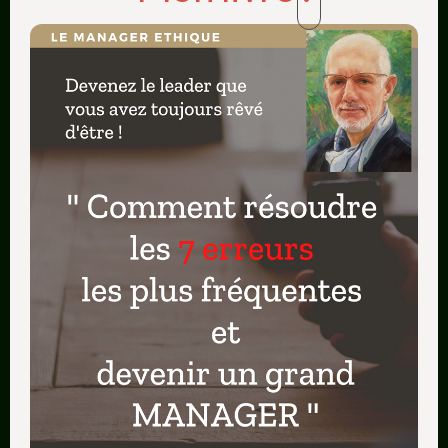
Dénigrement du produit, des prix, des
stratégies, du packaging… Persuadé que
l’on fait fausse route
Est-il le seul dans cette situation ?
Non un autre collègue se montre aussi
dubitatif et négatif
Avait-il des affinités avec ce collègue
Non pas plus que cela, il semble s’être
rallié à son pessimisme latent
Ai-je été toujours à l’écoute de ces signes ?
Pas franchement, le produit est bon, bien
positionné et nous avons communiqué