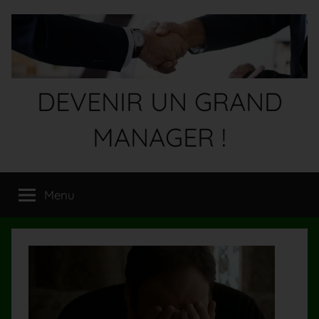
Aller
au
contenu
DEVENIR UN GRAND
MANAGER !
Devenez
un
Menu
GRAND
MANAGER
!