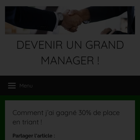
Aller
au
contenu
DEVENIR UN GRAND
MANAGER !
Devenez
un
Menu
GRAND
MANAGER
!
Comment j’ai gagné 30% de place
en triant !
Partager l'article :