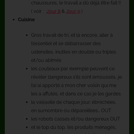
chaussures, le travail a dû déjà être fait !!
( voir :
Jour 8
&
Jour 9
)
Cuisine
Gros travail de tri, et là encore, aller à
l’essentiel et se débarrasser des
ustensiles, inutiles en double ou triples
et/ou abîmés
les couteaux par exemple peuvent ce
révéler dangereux s’ils sont émoussés, je
l’ai ai apporté à mon cher voisin qui me
les a affutés, et dans ce cas je les gardes
la vaisselle de chaque jour, ébréchées,
en surnombre ou dépareillées… OUT
les robots cassés et/ou dangereux OUT
et le top du top, les produits ménagés,