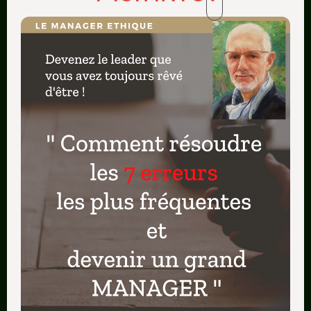
de stocker sur le cloud ,ou sur
evernote
une
application formidable sur smartphones
vous pouvez envisager même l’achat
d’un
scanner compatible evernote
, c’est
génial et cela vous aidera à vider le
bureau
je jette aussi tous les vieux stylos usagés
par contre je garde et range dans une
bannette les papiers pouvant servir de
brouillons
je vérifie que mes cartouches encres
sont recyclables et écologiques
je recycle tous les câbles, périphériques
et CD d’installations obsolètes ou abimés
Garage – cave