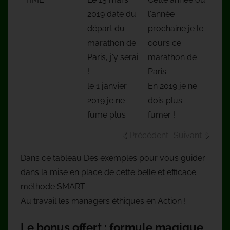
2019 date du
l'année
départ du
prochaine je le
marathon de
cours ce
Paris, j'y serai
marathon de
!
Paris
le 1 janvier
En 2019 je ne
2019 je ne
dois plus
fume plus
fumer !
Précédent
Suivant
Dans ce tableau Des exemples pour vous guider
dans la mise en place de cette belle et efficace
méthode SMART .
Au travail les managers éthiques en Action !
Le bonus offert : formule magique