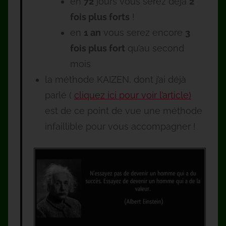
en
72
jours vous serez déjà
2
fois plus forts
!
en
1 an
vous serez encore
3
fois plus fort
qu’au second
mois
la méthode KAIZEN, dont j’ai déjà
parlé (
cliquez ici pour voir l’article)
est de ce point de vue une méthode
infaillible pour vous accompagner !