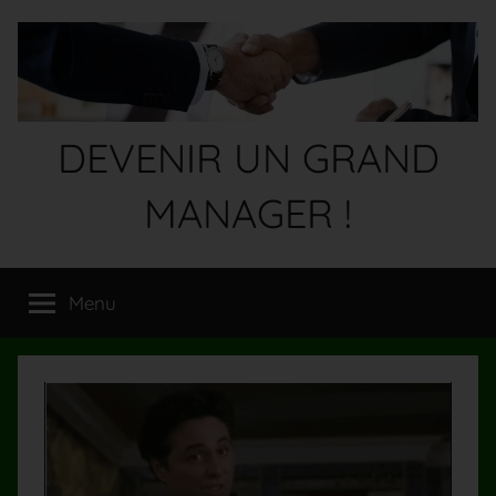
Aller
au
contenu
DEVENIR UN GRAND
MANAGER !
Devenez
un
Menu
GRAND
MANAGER
!