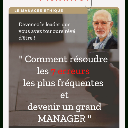
procrastination
) !
faites un point
hebdomadaire
C’est génial de faire se point chaque
semaine ! prenez une feuille de papier et
écrivez tous les progrès et toutes vos
avancées de la semaine
vous serez vous-même surpris des tout
ce que vous avez pu obtenir en 7 jours
Récompensez-vous !
Oui, vous faites des efforts réguliers,
importants vous avez bien le droit de
vous récompensez
faites vous plaisir en groupe, ou seul, ce
qui est certainement mieux, quoique le