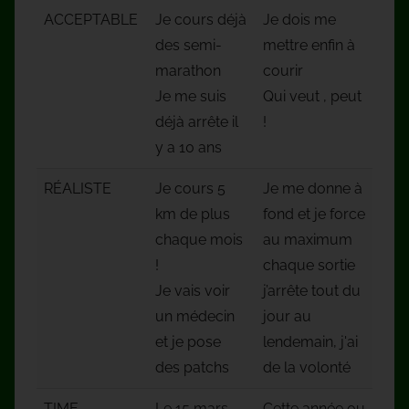
ACCEPTABLE
Je cours déjà
Je dois me
des semi-
mettre enfin à
marathon
courir
Je me suis
Qui veut , peut
déjà arrête il
!
y a 10 ans
RÉALISTE
Je cours 5
Je me donne à
km de plus
fond et je force
chaque mois
au maximum
!
chaque sortie
Je vais voir
j’arrête tout du
un médecin
jour au
et je pose
lendemain, j'ai
des patchs
de la volonté
TIME
Le 15 mars
Cette année ou