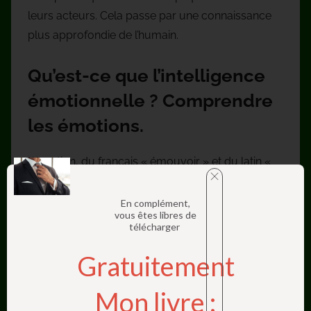
leurs acteurs. Cela passe par une connaissance
plus approfondie de l’humain.
Qu’est-ce que l’intelligence
émotionnelle ? Comprendre
les émotions.
L’émotion, du français « émouvoir » et du latin «
emovere », signifie « mettre en mouvement ». Elle
peut-être définie comme une réponse
En complément,
vous êtes libres de
psychologique et physique à une situation
télécharger
donnée. Elle est brève, subjective et visible par
Gratuitement
autrui (L.Saunder).
Mon livre :