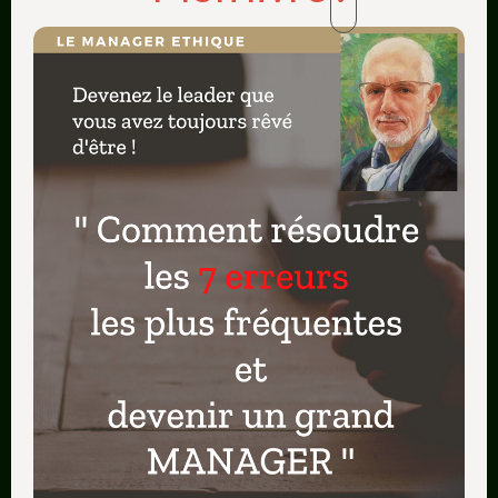
Génétiquement programmées dans le cerveau
humain pour être ressenties par tous les individus
au cours de leur vie, elles sont au nombre de six
(Descartes, 1649):
l’admiration, l’amour, la haine, le désir, la joie et
la tristesse
.
Selon des variantes, il en serait tel que le dégôut
et la surprise (B. Jarrosson) font aussi partie de
ces émotions dites « de base » (Damasio, 2003).
A propos de ces émotions primaires, elles
auraient permis à nos ancêtres de survivre grâce
au processus de prise de décision qu’elles
favorisent de manière très rapide.
Nous évoquons ici un processus qui ne fait pas
appel à la réflexion, mais à l’instinct ou à l’inné,
selon les situations.