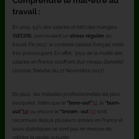
Comprendre le mal-être au
travail :
En 2015, 53% des salariés et 68% des mangers
(
GECOS
), percevaient un
stress régulier
au
travail. Fin 2017, le contexte salarial français reste
très préoccupant. En effet, “plus de la moitié des
salariés en France souffrent d’un niveau d’anxiété”
(Journal Télévisé du 27 Novembre 2017).
De plus, les maladies professionnelles les plus
évoquées, telles que le
“bore-out”
[1]
, le
“burn-
out”
[2]
ou encore le
“brown- out
”
[3]
sont
reconnues depuis plusieurs années en France et
leurs statistiques ne sont pas en mesure de
refléter la réalité actuelle.