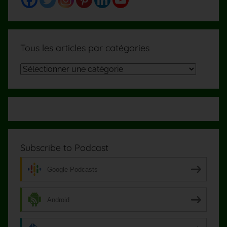
Tous les articles par catégories
Tous
les
articles
par
catégories
Subscribe to Podcast
Google Podcasts
Android