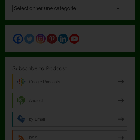
Tous
les
articles
par
catégories
Subscribe to Podcast
Google Podcasts
Android
by Email
RSS