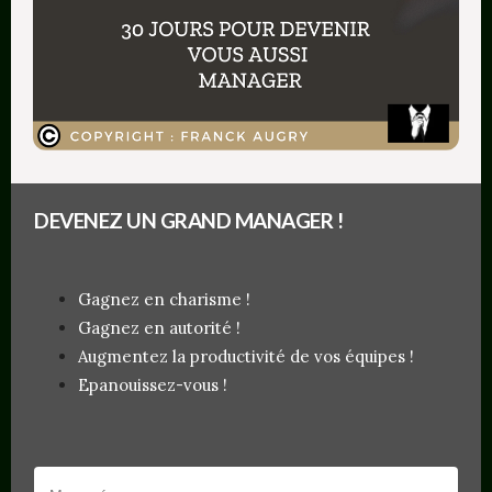
Article précédent
de
carrière de manager
l’article
Article suivant
Directeur : 7+1 défis à relever
DEVENEZ UN GRAND MANAGER !
Laissez moi un commentaire, ou des idées
d’articles ;-)
Gagnez en charisme !
Gagnez en autorité !
Augmentez la productivité de vos équipes !
Epanouissez-vous !