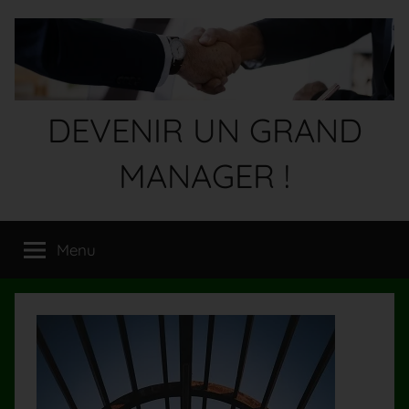
Aller
au
contenu
DEVENIR UN GRAND
MANAGER !
Devenez
un
Menu
GRAND
MANAGER
!