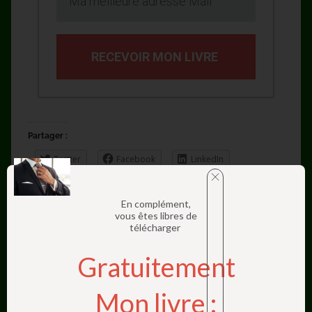
RECEVOIR MON LIVRE
Partager :
Twitter
Facebook
LinkedIn
WordPress:
En complément,
vous êtes libres de
chargement…
télécharger
Gratuitement
Articles similaires
Mon livre :