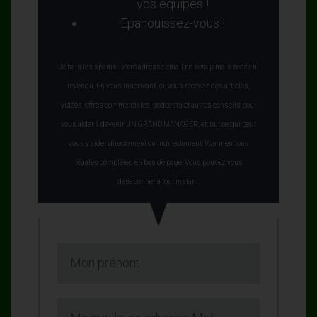
vos équipes !
Epanouissez-vous !
Je hais les spams : votre adresse email ne sera jamais cédée ni
revendu. En vous inscrivant ici, vous recevez des articles,
vidéos, offres commerciales, podcasts et autres conseils pour
vous aider à devenir UN GRAND MANAGER, et tout ce qui peut
vous y aider directement ou indirectement. Voir mentions
légales complètes en bas de page. Vous pouvez vous
désabonner à tout instant.