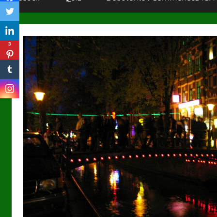
MANAGER
!
3