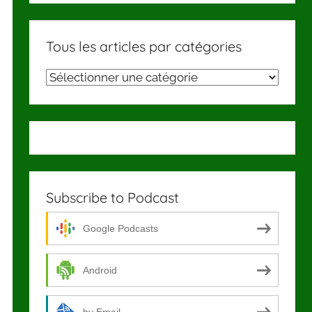
Tous les articles par catégories
Tous
les
articles
par
catégories
Subscribe to Podcast
Google Podcasts
Android