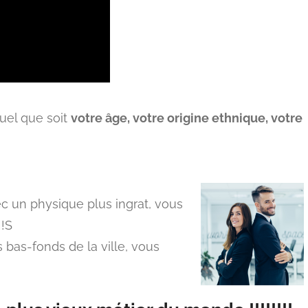
quel que soit
votre âge, votre origine ethnique, votre
 un physique plus ingrat, vous
 !S
bas-fonds de la ville, vous