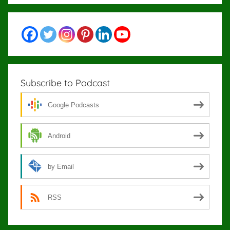
articles
par
catégories
Subscribe to Podcast
Google Podcasts
Android
by Email
RSS