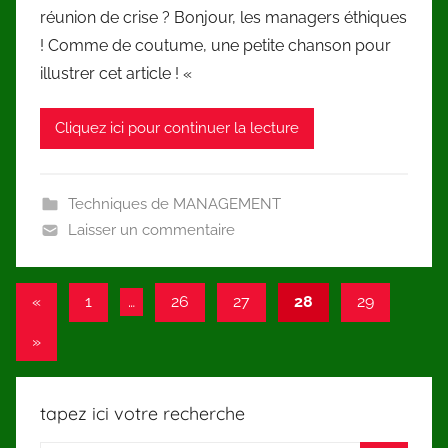
réunion de crise ? Bonjour, les managers éthiques
! Comme de coutume, une petite chanson pour
illustrer cet article ! «
Cliquez ici pour continuer la lecture
Techniques de MANAGEMENT
Laisser un commentaire
Navigation
Articles
«
1
…
26
27
28
29
précédents
des
Articles
»
articles
suivants
tapez ici votre recherche