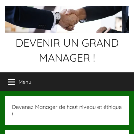
Aller
au
contenu
DEVENIR UN GRAND
MANAGER !
Devenez
un
Menu
GRAND
MANAGER
!
Devenez Manager de haut niveau et éthique
!