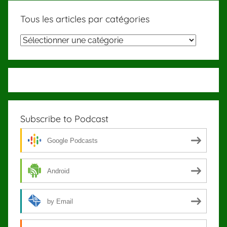
Tous les articles par catégories
Tous
les
articles
par
catégories
Subscribe to Podcast
Google Podcasts
Android
by Email