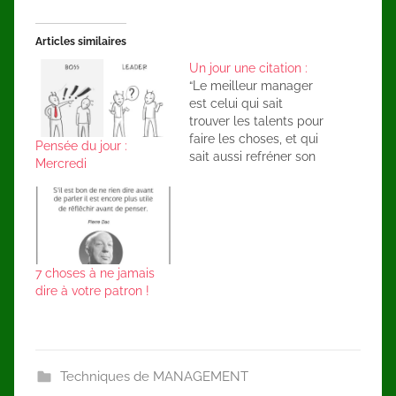
Articles similaires
Un jour une citation :
“Le meilleur manager
est celui qui sait
trouver les talents pour
faire les choses, et qui
Pensée du jour :
sait aussi refréner son
Mercredi
envie de s'en mêler
pendant qu'ils les
font.”Théodore
Roosevelt Durant cet
été je vais reprendre
des citations que je
7 choses à ne jamais
trouve pertinentes et y
dire à votre patron !
ajouter ma propre
visionCes articles se
veulent…
Techniques de MANAGEMENT