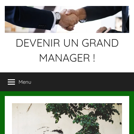
Aller
au
contenu
DEVENIR UN GRAND
MANAGER !
Devenez
un
Menu
GRAND
MANAGER
!