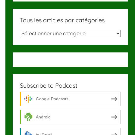
Tous les articles par catégories
Tous
les
articles
par
catégories
Subscribe to Podcast
Google Podcasts
Android