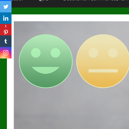
MANAGER
!
1