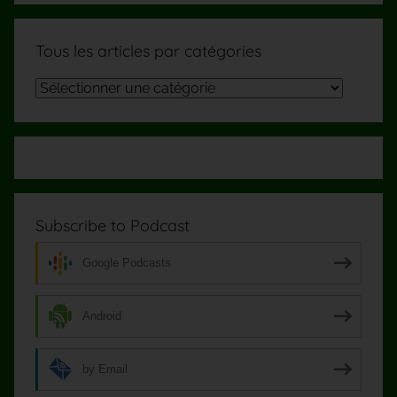
Tous les articles par catégories
Tous
les
articles
par
catégories
Subscribe to Podcast
Google Podcasts
Android
by Email