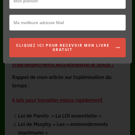
Le manager éthique
Franck Augry
CLIQUEZ ICI POUR RECEVOIR MON LIVRE
GRATUIT
Le Manager Ethique Rend le
management accessible à tous !
Rappel de mon article sur l’optimisation du
temps :
6 lois pour travailler mieux rapidement
Loi de
Pareto »
La LOI essentielle »
Loi de Murphy « Les « emmerdements
maximums »