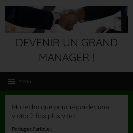
Aller
au
contenu
DEVENIR UN GRAND
MANAGER !
Devenez
un
Menu
GRAND
MANAGER
!
Ma technique pour regarder une
vidéo 2 fois plus vite !
Partager l'article :