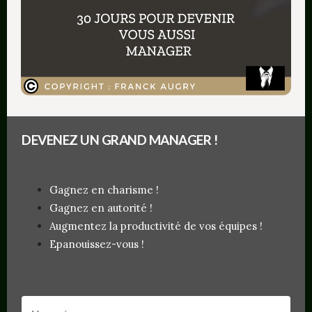
Et votre vie changera ! croyez-moi !
Allez ! Bon courage et à demain !
DEVENEZ UN GRAND MANAGER !
Pour ne pas manquer mon prochain article
abonnez-vous et pensez à me laisser vos
commentaires et/ou idées d’articles à traiter !!
Gagnez en charisme !
Gagnez en autorité !
D’ailleurs que pensez-vous de ce Défi alléger son
Augmentez la productivité de vos équipes !
quotidien en 30 jours ?
Epanouissez-vous !