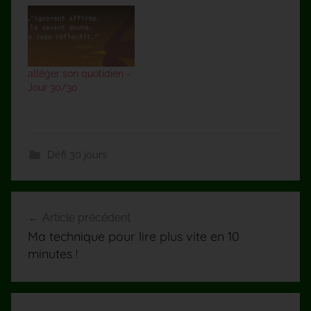
challenge personnel :
Au fait avez-vous réussi
votre cinquième
journée ? Si vous nous
rejoignez, cliquez sur
alléger son quotidien -
ces liens : Jour 1 - Jour
Jour 30/30
2 -…
Défi 30 jours
Navigation
Article précédent
de
Ma technique pour lire plus vite en 10
l’article
minutes !