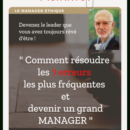
“La définition de la folie, c’est de refaire
toujours la même chose, et d’attendre
des résultats différents.” – Albert
Einstein
Si vous suivez les conseils de Christian Junod et
que vous décidez d’apprendre de vos
expériences, vous ne pouvez que vous
rapprocher de vos objectifs. Après, la question
est la suivante :
quel prix êtes-vous prêt à payer
pour atteindre vos objectifs ?
Jeff Carlotti, auteur du blog
Ma carrière en main
.
***