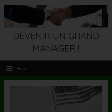
Aller
au
contenu
DEVENIR UN GRAND
MANAGER !
Devenez
un
Menu
GRAND
MANAGER
!