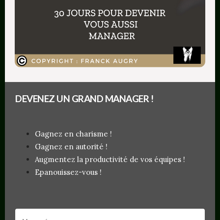
Connaissiez-vous la méthode SIC ? Qu’en
pensez-vous ? Dites-le-moi dans les
commentaires !
Un grand merci à toi Jeff, pour ce bel article
tout à fait dans l’esprit « éthique » de ce site !
DEVENEZ UN GRAND MANAGER !
Gagnez en charisme !
Franck Augry
Gagnez en autorité !
Augmentez la productivité de vos équipes !
Le manager éthique
Epanouissez-vous !