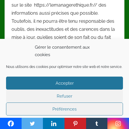
sur le site https://lemanagerethique.fr// des
informations aussi précises que possible.
Toutefois, il ne pourra être tenu responsable des
oublis, des inexactitudes et des carences dans la
mise à jour, qu’elles soient de son fait ou du fait
des tiers partenaires qui lui fournissent ces
Gérer le consentement aux
informations.
cookies
Toutes les informations indiquées sur le
Nous utilisons des cookies pour optimiser notre site web et notre service.
site https://lemanagerethique.fr// sont données à
Accepter
titre indicatif, et sont susceptibles d’évoluer. Par
ailleurs, les renseignements figurant sur le
Refuser
site https://lemanagerethique.fr// ne sont pas
exhaustifs. Ils sont donnés sous réserve de
Préférences
modifications ayant été apportées depuis leur
Mentions légales
mise en ligne.