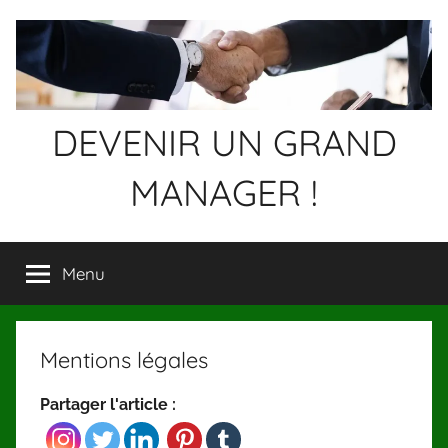
Aller
au
contenu
DEVENIR UN GRAND
MANAGER !
Devenez
un
Menu
GRAND
MANAGER
!
Mentions légales
Partager l'article :