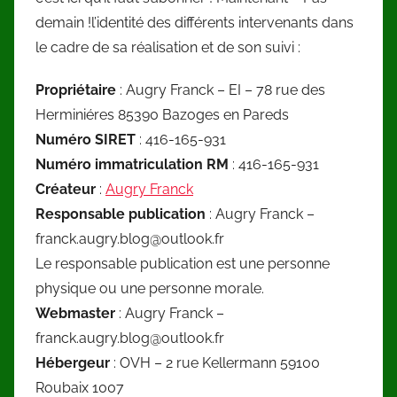
demain !l’identité des différents intervenants dans
le cadre de sa réalisation et de son suivi :
Propriétaire
: Augry Franck – EI – 78 rue des
Herminiéres 85390 Bazoges en Pareds
Numéro SIRET
: 416-165-931
Numéro immatriculation RM
: 416-165-931
Créateur
:
Augry Franck
Responsable publication
: Augry Franck –
franck.augry.blog@outlook.fr
Le responsable publication est une personne
physique ou une personne morale.
Webmaster
: Augry Franck –
franck.augry.blog@outlook.fr
Hébergeur
: OVH – 2 rue Kellermann 59100
Roubaix 1007