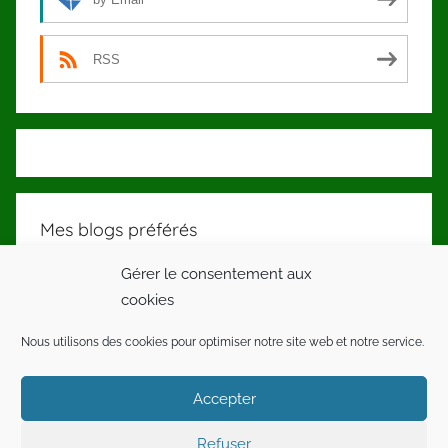
RSS
Mes blogs préférés
Gérer le consentement aux
Mon Super Régime ! Atteindre son poids idéal
cookies
Avec le jeûne intermittent
Ma Carrière En Mains ! Trouvez un emploi qui
Nous utilisons des cookies pour optimiser notre site web et notre service.
vous plaît !
Accepter
Apprendre la plongée en eaux profondes et sur
épaves
Refuser