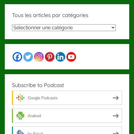
Tous les articles par catégories
Tous
les
articles
par
catégories
Subscribe to Podcast
Google Podcasts
Android
by Email