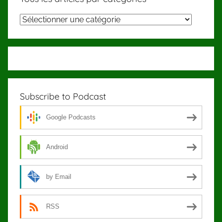
Tous
les
articles
par
catégories
Subscribe to Podcast
Google Podcasts
Android
by Email
RSS