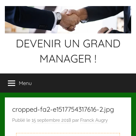
Aller
au
contenu
DEVENIR UN GRAND
MANAGER !
Devenez
un
Menu
GRAND
MANAGER
!
cropped-fa2-e1517754317616-2.jpg
Publié le
15 septembre 2018
par
Franck Augry